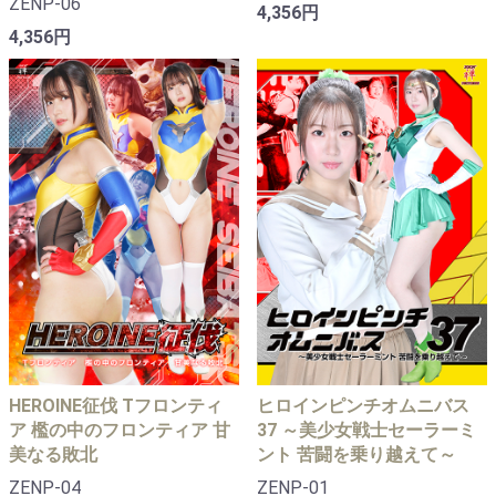
ZENP-06
4,356円
4,356円
HEROINE征伐 Tフロンティ
ヒロインピンチオムニバス
ア 檻の中のフロンティア 甘
37 ～美少女戦士セーラーミ
美なる敗北
ント 苦闘を乗り越えて～
ZENP-04
ZENP-01