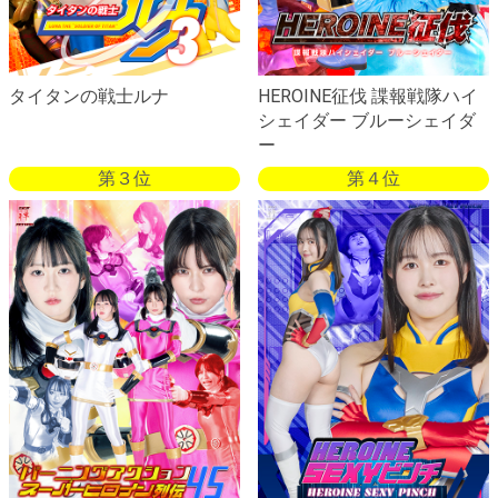
タイタンの戦士ルナ
HEROINE征伐 諜報戦隊ハイ
シェイダー ブルーシェイダ
ー
第３位
第４位