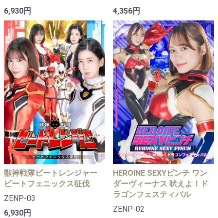
6,930円
4,356円
獣神戦隊ビートレンジャー
HEROINE SEXYピンチ ワン
ビートフェニックス征伐
ダーヴィーナス 吠えよ！ド
ラゴンフェスティバル
ZENP-03
ZENP-02
6,930円