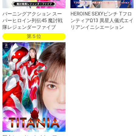
バーニングアクション スー
HEROINE SEXYピンチ Tフロ
パーヒロイン列伝45 魔討戦
ンティアΩ13 異星人儀式エイ
隊レジェンダーファイブ
リアンイニシエーション
第５位