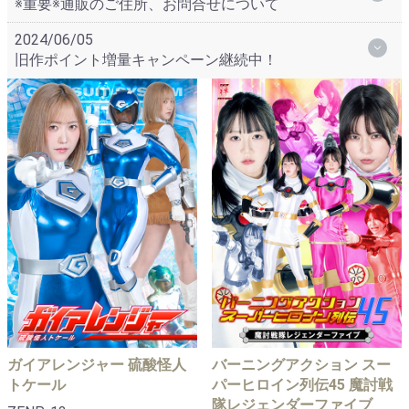
※重要※通販のご住所、お問合せについて
2024/06/05
旧作ポイント増量キャンペーン継続中！
ガイアレンジャー 硫酸怪人
バーニングアクション スー
トケール
パーヒロイン列伝45 魔討戦
隊レジェンダーファイブ