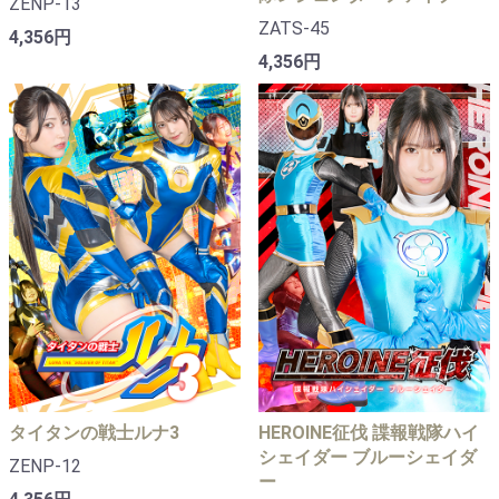
ZENP-13
ZATS-45
4,356円
4,356円
タイタンの戦士ルナ3
HEROINE征伐 諜報戦隊ハイ
シェイダー ブルーシェイダ
ZENP-12
ー