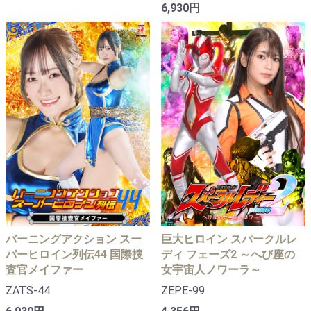
6,930円
バーニングアクション スー
巨大ヒロイン スパークルレ
パーヒロイン列伝44 国際捜
ディ フェーズ2 ～へび座の
査官メイファー
女宇宙人ノワーラ～
ZATS-44
ZEPE-99