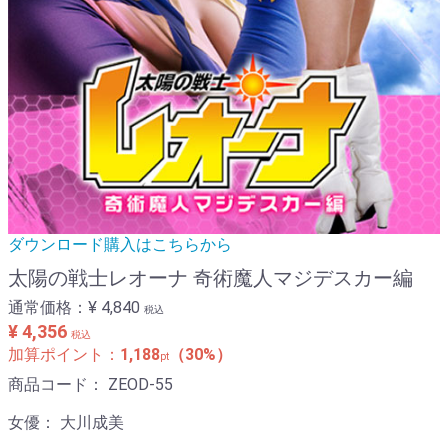
ダウンロード購入はこちらから
太陽の戦士レオーナ 奇術魔人マジデスカー編
通常価格：
¥ 4,840
税込
¥ 4,356
税込
加算ポイント：
1,188
（30%）
pt
商品コード：
ZEOD-55
女優：
大川成美