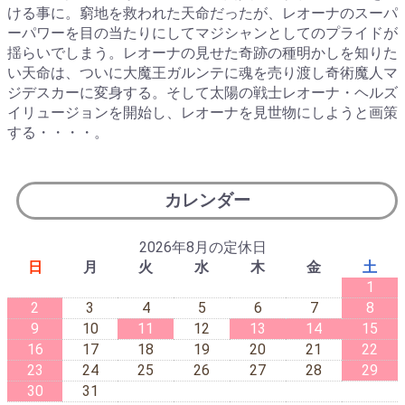
ける事に。窮地を救われた天命だったが、レオーナのスーパ
ーパワーを目の当たりにしてマジシャンとしてのプライドが
揺らいでしまう。レオーナの見せた奇跡の種明かしを知りた
い天命は、ついに大魔王ガルンテに魂を売り渡し奇術魔人マ
ジデスカーに変身する。そして太陽の戦士レオーナ・ヘルズ
イリュージョンを開始し、レオーナを見世物にしようと画策
する・・・・。
カレンダー
2026年8月の定休日
日
月
火
水
木
金
土
1
2
3
4
5
6
7
8
9
10
11
12
13
14
15
16
17
18
19
20
21
22
23
24
25
26
27
28
29
30
31