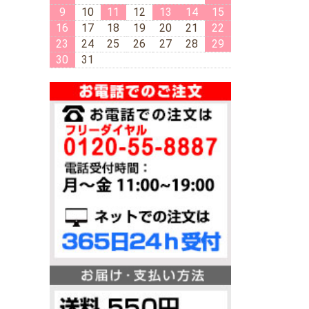
9
10
11
12
13
14
15
16
17
18
19
20
21
22
23
24
25
26
27
28
29
30
31