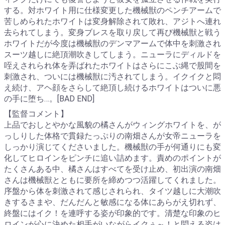
する。対ホワイト用に仕様変更した機械獣のペンチアームで
苦しめられたホワイトは変身解除されて敗れ、アジトへ連れ
去られてしまう。変身ブレスを取り戻して再び機械獣と戦う
ホワイトだが今度は機械獣のデンマアームで体中を刺激され
スーツ越しに絶頂潮吹きしてしまう。ニューラにディルドを
咥えされられ体を弄ばれたホワイトはさらにこぶ縄で股間を
刺激され、ついには機械獣に汚されてしまう。イクイクと悶
え続け、アヘ顔をさらして絶頂し続けるホワイトはついに悪
の手に堕ち…。[BAD END]
【監督コメント】
上品でおしとやかな風貌の橘さんがウィングホワイトを、が
っしりした体格で貫録たっぷりの南畑さんが女帝ニューラを
しっかり演じてくださいました。機械獣の手が何通りにも変
化してヒロインをピンチに追い詰めます。責めのポイントが
たくさんある中、橘さんはすべてを受け止め、初出演の南畑
さんは機械獣とともに要所を締めつつ活躍してくれました。
序盤から体を刺激されて感じされられ、タイツ越しに大潮吹
きするさまや、だんだんと敏感になる体にあらがえ切れず、
終盤にはイク！を連呼する姿が印象的です。清楚な印象のヒ
ロインが心に決めた相手がいながらイクぅ～！と悶える姿は