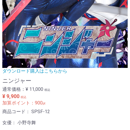
ダウンロード購入はこちらから
ニンジャー
通常価格：
¥ 11,000
税込
¥ 9,900
税込
加算ポイント：
900
pt
商品コード：
SPSF-12
女優：
小野寺舞