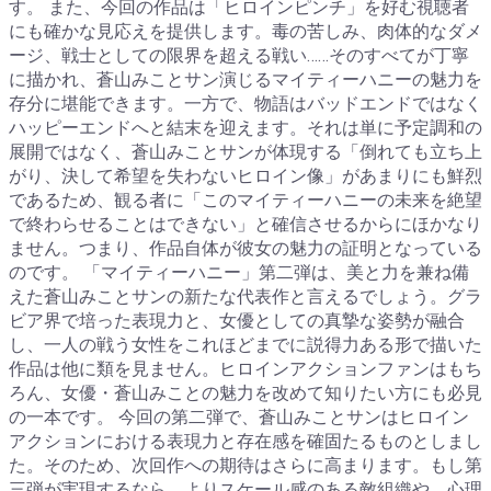
す。 また、今回の作品は「ヒロインピンチ」を好む視聴者
にも確かな見応えを提供します。毒の苦しみ、肉体的なダメ
ージ、戦士としての限界を超える戦い……そのすべてが丁寧
に描かれ、蒼山みことサン演じるマイティーハニーの魅力を
存分に堪能できます。一方で、物語はバッドエンドではなく
ハッピーエンドへと結末を迎えます。それは単に予定調和の
展開ではなく、蒼山みことサンが体現する「倒れても立ち上
がり、決して希望を失わないヒロイン像」があまりにも鮮烈
であるため、観る者に「このマイティーハニーの未来を絶望
で終わらせることはできない」と確信させるからにほかなり
ません。つまり、作品自体が彼女の魅力の証明となっている
のです。 「マイティーハニー」第二弾は、美と力を兼ね備
えた蒼山みことサンの新たな代表作と言えるでしょう。グラ
ビア界で培った表現力と、女優としての真摯な姿勢が融合
し、一人の戦う女性をこれほどまでに説得力ある形で描いた
作品は他に類を見ません。ヒロインアクションファンはもち
ろん、女優・蒼山みことの魅力を改めて知りたい方にも必見
の一本です。 今回の第二弾で、蒼山みことサンはヒロイン
アクションにおける表現力と存在感を確固たるものとしまし
た。そのため、次回作への期待はさらに高まります。もし第
三弾が実現するなら、よりスケール感のある敵組織や、心理