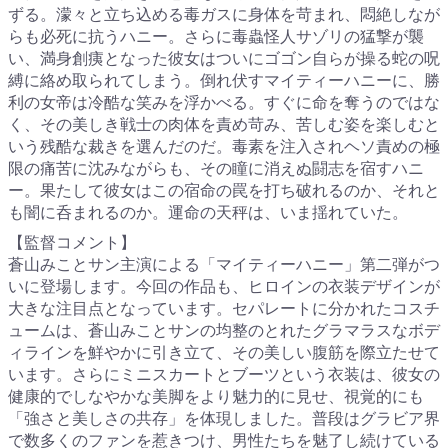
ずる。濛々と立ち込める毒ガスに身体を苛まれ、悶絶しなが
らも必死に抗うハニー。さらに毒蟲怪人サゾリの猛撃が襲
い、満身創痍となった彼女はついにゴゴン自らが操る蛇の呪
縛に絡め取られてしまう。倒れ伏すマイティーハニーに、勝
利の女帝は冷酷な笑みを浮かべる。すぐに命を奪うのではな
く、その美しき戦士の肉体を責め苛み、苦しむ姿を楽しむと
いう残酷な裁きを選んだのだ。毒素を注入されヘソ責めの極
限の痛苦に沈みながらも、その瞳に消えぬ闘志を宿すハニ
ー。果たして彼女はこの宿命の罠を打ち破れるのか、それと
も闇に呑まれるのか。運命の天秤は、いま揺れていた。
【監督コメント】
蒼山みことサン主演による「マイティーハニー」第二弾がつ
いに登場します。今回の作品も、ヒロインの衣装デザインが
大きな注目点となっています。セパレートに分かれたコスチ
ュームは、蒼山みことサンの均整のとれたグラマラスなボデ
ィラインを鮮やかに引き立て、その美しい腹筋を際立たせて
います。さらにミニスカートとブーツという衣装は、彼女の
健康的でしなやかな美脚をより魅力的に見せ、視覚的にも
「強さと美しさの共存」を体現しました。普段はグラビア界
で数多くのファンを惹きつけ、男性たちを魅了し続けている