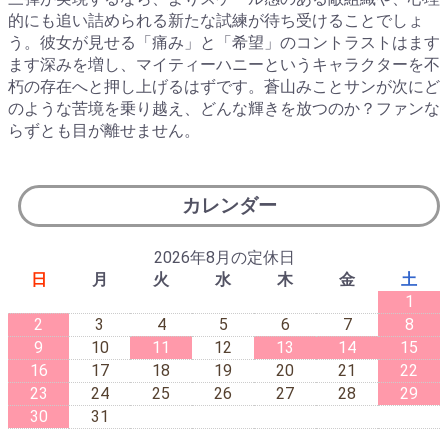
的にも追い詰められる新たな試練が待ち受けることでしょ
う。彼女が見せる「痛み」と「希望」のコントラストはます
ます深みを増し、マイティーハニーというキャラクターを不
朽の存在へと押し上げるはずです。蒼山みことサンが次にど
のような苦境を乗り越え、どんな輝きを放つのか？ファンな
らずとも目が離せません。
カレンダー
2026年8月の定休日
日
月
火
水
木
金
土
1
2
3
4
5
6
7
8
9
10
11
12
13
14
15
16
17
18
19
20
21
22
23
24
25
26
27
28
29
30
31