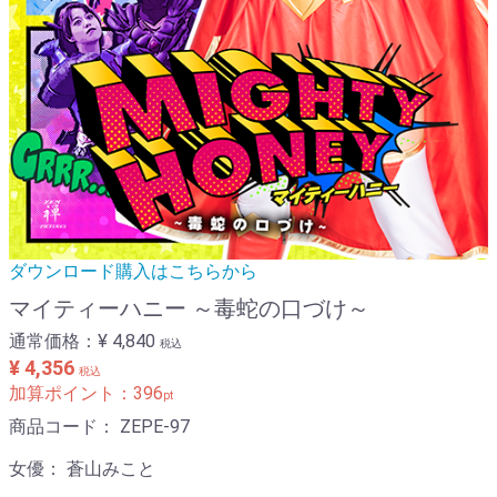
ダウンロード購入はこちらから
マイティーハニー ～毒蛇の口づけ～
通常価格：
¥ 4,840
税込
¥ 4,356
税込
加算ポイント：
396
pt
商品コード：
ZEPE-97
女優：
蒼山みこと