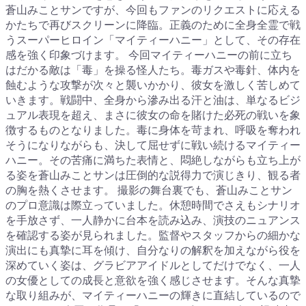
蒼山みことサンですが、今回もファンのリクエストに応える
かたちで再びスクリーンに降臨。正義のために全身全霊で戦
うスーパーヒロイン「マイティーハニー」として、その存在
感を強く印象づけます。 今回マイティーハニーの前に立ち
はだかる敵は「毒」を操る怪人たち。毒ガスや毒針、体内を
蝕むような攻撃が次々と襲いかかり、彼女を激しく苦しめて
いきます。戦闘中、全身から滲み出る汗と油は、単なるビジ
ュアル表現を超え、まさに彼女の命を賭けた必死の戦いを象
徴するものとなりました。毒に身体を苛まれ、呼吸を奪われ
そうになりながらも、決して屈せずに戦い続けるマイティー
ハニー。その苦痛に満ちた表情と、悶絶しながらも立ち上が
る姿を蒼山みことサンは圧倒的な説得力で演じきり、観る者
の胸を熱くさせます。 撮影の舞台裏でも、蒼山みことサン
のプロ意識は際立っていました。休憩時間でさえもシナリオ
を手放さず、一人静かに台本を読み込み、演技のニュアンス
を確認する姿が見られました。監督やスタッフからの細かな
演出にも真摯に耳を傾け、自分なりの解釈を加えながら役を
深めていく姿は、グラビアアイドルとしてだけでなく、一人
の女優としての成長と意欲を強く感じさせます。そんな真摯
な取り組みが、マイティーハニーの輝きに直結しているので