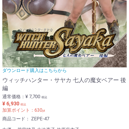
ダウンロード購入はこちらから
ウィッチハンター・サヤカ 七人の魔女ベアー 後
編
通常価格：
¥ 7,700
税込
¥ 6,930
税込
加算ポイント：
630
pt
商品コード：
ZEPE-47