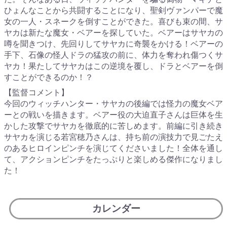
ひょんなことから共闘することになり、聖剣ヴァンパーで魔
女の一人・スネークを倒すことができた。喜びも束の間、サ
ヤカは新たな魔女・ベアーを探していた。ベアーはサヤカの
噂を聞きつけ、先回りしてサヤカに奇襲をかける！ベアーの
手下、石像の怪人ドラの猛攻の前に、体力を奪われ傷つくサ
ヤカ！果たしてサヤカはこの逆境を覆し、ドラとベアーを倒
すことができるのか！？
【監督コメント】
今回のウィッチハンター・サヤカの後編では怪力の魔女ベア
ーとの戦いを描きます。ベアー役の大迫直子さんは巨体を生
かした攻撃でサヤカを徹底的に苦しめます。前編に引き続き
サヤカを演じる若宮穂乃さんは、持ち前の演技力で見ごたえ
のあるヒロインピンチを演じてくださいました！全体を通し
て、アクションピンチをたっぷりと楽しめる傑作になりまし
た！
カレンダー