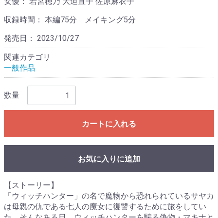
女優：
若宮穂乃 大迫直子 佐原麻衣子
収録時間：
本編75分 メイキング5分
発売日：
2023/10/27
関連カテゴリ
一般作品
数量
カートに入れる
お気に入りに追加
【ストーリー】
「ウィッチハンター」の名で魔物から恐れられているサヤカ
は母親の仇である七人の魔女に復讐するために旅をしてい
た。そんなある日、ウィッチハンターを騙る偽物・マキナと