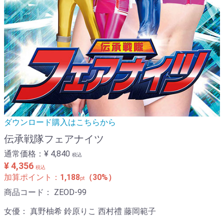
ダウンロード購入はこちらから
伝承戦隊フェアナイツ
通常価格：
¥ 4,840
税込
¥ 4,356
税込
加算ポイント：
1,188
（30%）
pt
商品コード：
ZEOD-99
女優：
真野柚希 鈴原りこ 西村禮 藤岡範子