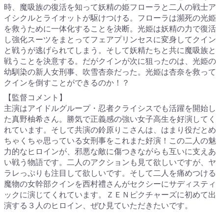
時、魔吸族の復活を知って妖精の姫フローラと二人の戦士ア
イシクルとライオットが駆けつける。フローラは瀕死の光姫
を救うために一体化することを決断。光姫は妖精の力で復活
し強化スーツをまとってフェアプリンセスに変身してクイン
と戦うが逃げられてしまう。そして妖精たちと共に魔吸族と
戦うことを決意する。だがクインが次に狙ったのは、光姫の
幼馴染の新人女刑事、吹雪杏奈だった。光姫は杏奈を救って
クインを倒すことができるのか！？
【監督コメント】
主演はアイドルグループ・忍者クライシスでも活躍を開始し
た真野柚希さん。勝気で正義感の強い女子高生を好演してく
れています。そして共演の鈴原りこさんは、はまり役だとめ
ちゃくちゃ思っている女刑事をこれまた好演！この二人の魅
力的なヒロインが、邪悪な敵に傷つきながらも互いに支えあ
い戦う物語です。二人のアクションも見て欲しいですが、ヤ
ラレっぷりも注目して欲しいです。そして二人を痛めつける
魔物の女幹部クインを西村禮さんがセクシーにサディスティ
ックに演じてくれています。ＺＥＮピクチャーズに初めて出
演する３人のヒロイン、ぜひ見ていただきたいです。