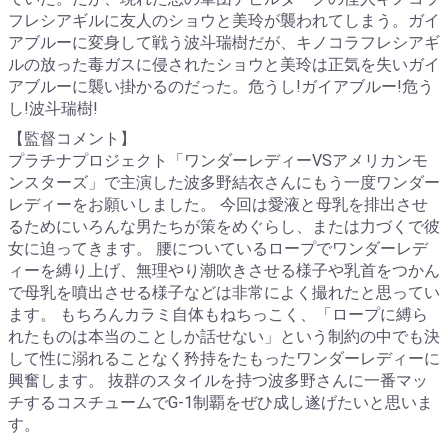
フレシアギルに友人のショウと美玲が襲われてしまう。ガイ
アブルーに変身して戦う波斗瑞樹だが、キノコラフレシアギ
ルの放った毒ガスに侵されたショウと美玲は正気を失いガイ
アブルーに襲い掛かるのだった。危うし!ガイアブルー!危う
し!波斗瑞樹!
【監督コメント】
プラチナプロジェクト「ワンダーレディーVSアメリカンモ
ンスターズ」で主演した波多野結衣さんにもう一度ワンダー
レディーをお願いしました。 今回は愛液と母乳を排出させ
るためにいろんな男たちが策をめぐらし、または力づくで彼
女に迫ってきます。 腰についているロープでワンダーレデ
ィーを縛り上げ、無理やり潮吹きさせる様子や乳首をつかん
で母乳を噴出させる様子などは非常によく撮れたと思ってい
ます。 もちろんカラミ自体もねちっこく、「ロープに縛ら
れたものは本当のことしか話せない」という制約の中でも決
して性に溺れることなく矜持をたもったワンダーレディーに
興奮します。 抜群のスタイルを持つ波多野さんに一番マッ
チするコスチュームでG-1制覇をぜひ成し遂げたいと思いま
す。