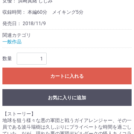
女優：
浜崎真緒 しじみ
収録時間：
本編60分 メイキング5分
発売日：
2018/11/9
関連カテゴリ
一般作品
数量
カートに入れる
お気に入りに追加
【ストーリー】
地球を狙う様々な悪の軍団と戦うガイアレンジャー、その一
員である波斗瑞樹は久しぶりにプライベートな時間を過ごし
ていた。だが、現れた悪の軍団デビルダークの怪人キノコラ