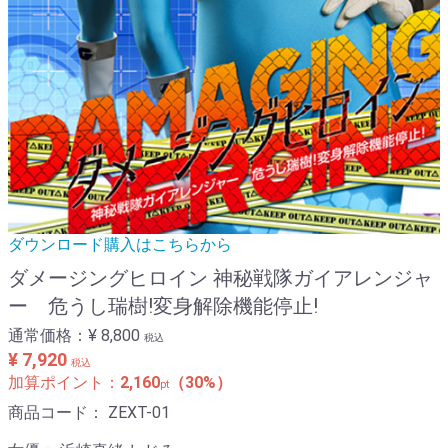
ダウンロード購入はこちらから
ダメージングヒロイン 神秘戦隊ガイアレンジャ
ー 危うし瑞樹!変身解除機能停止!
通常価格：
¥ 8,800
税込
¥ 7,920
税込
加算ポイント：
2,160
（30%）
pt
商品コード：
ZEXT-01