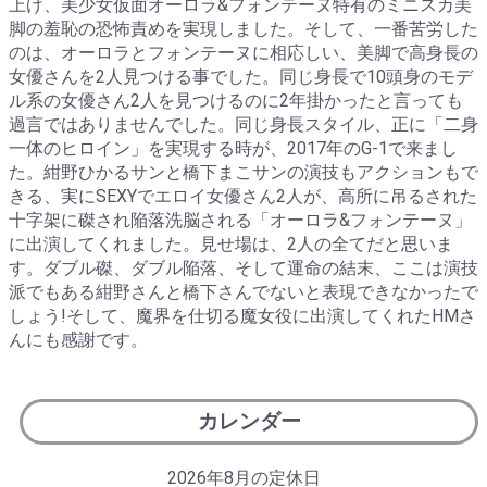
上げ、美少女仮面オーロラ&フォンテーヌ特有のミニスカ美
脚の羞恥の恐怖責めを実現しました。そして、一番苦労した
のは、オーロラとフォンテーヌに相応しい、美脚で高身長の
女優さんを2人見つける事でした。同じ身長で10頭身のモデ
ル系の女優さん2人を見つけるのに2年掛かったと言っても
過言ではありませんでした。同じ身長スタイル、正に「二身
一体のヒロイン」を実現する時が、2017年のG-1で来まし
た。紺野ひかるサンと橋下まこサンの演技もアクションもで
きる、実にSEXYでエロイ女優さん2人が、高所に吊るされた
十字架に磔され陥落洗脳される「オーロラ&フォンテーヌ」
に出演してくれました。見せ場は、2人の全てだと思いま
す。ダブル磔、ダブル陥落、そして運命の結末、ここは演技
派でもある紺野さんと橋下さんでないと表現できなかったで
しょう!そして、魔界を仕切る魔女役に出演してくれたHMさ
んにも感謝です。
カレンダー
2026年8月の定休日