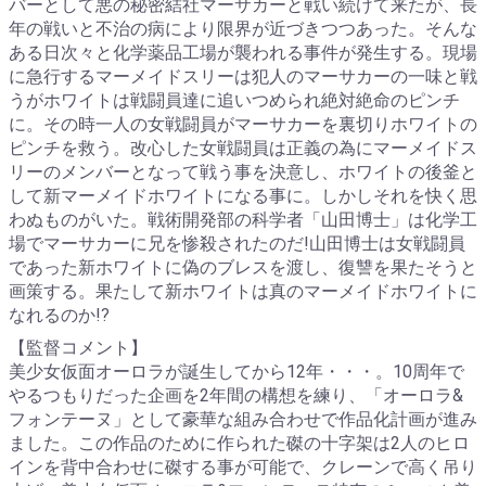
バーとして悪の秘密結社マーサカーと戦い続けて来たが、長
年の戦いと不治の病により限界が近づきつつあった。そんな
ある日次々と化学薬品工場が襲われる事件が発生する。現場
に急行するマーメイドスリーは犯人のマーサカーの一味と戦
うがホワイトは戦闘員達に追いつめられ絶対絶命のピンチ
に。その時一人の女戦闘員がマーサカーを裏切りホワイトの
ピンチを救う。改心した女戦闘員は正義の為にマーメイドス
リーのメンバーとなって戦う事を決意し、ホワイトの後釜と
して新マーメイドホワイトになる事に。しかしそれを快く思
わぬものがいた。戦術開発部の科学者「山田博士」は化学工
場でマーサカーに兄を惨殺されたのだ!山田博士は女戦闘員
であった新ホワイトに偽のブレスを渡し、復讐を果たそうと
画策する。果たして新ホワイトは真のマーメイドホワイトに
なれるのか!?
【監督コメント】
美少女仮面オーロラが誕生してから12年・・・。10周年で
やるつもりだった企画を2年間の構想を練り、「オーロラ&
フォンテーヌ」として豪華な組み合わせで作品化計画が進み
ました。この作品のために作られた磔の十字架は2人のヒロ
インを背中合わせに磔する事が可能で、クレーンで高く吊り