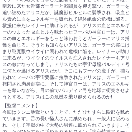
暗殺に来た女幹部ガーラーと戦闘員を迎え撃つ。ガーラーを
追い詰めたアリスだが、謎魔獣ヒルヒルに襲撃され、吸血ヒ
ル責めに血をエネルギーを吸われて絶体絶命の危機に陥る。
救援に来たレイナーに助けられるが、アリスの血とエネルギ
ーのつまった吸血ヒルを味わったフーバの神官ローは、アリ
スの血とエネルギーをもっと味わおうとガーラーにアリス捕
獲を命じる。そうとも知らないアリスは、ガーラーの罠には
まり謎魔獣ウイウイに襲われて危機に陥る。レイナーが助け
に来るが、ウイウイのウイルスを注入されたレイナーもアリ
スの敵になってしまう。アリスたちの宇宙母艦バルディア号
に何とか逃げるアリスだが、そこにもフーバの魔手が。捕ら
われてフーバの宇宙要塞に拉致されたアリスは、ガーラーに
拷問され満身創痍に。そして神官ローは、アリスのエネルギ
ーを奪いながら、目の前でバルディア号を地球に衝突させよ
うとする。アリスはこの危機を乗り越えられるのか!
【監督コメント】
今回はクンニ地獄ということで、ただひたすらに陰部を舐め
ていきます。舌の長い怪人さんに舐められ、一般人に舐めら
れ、そして牢獄の中で大勢の男達に舐められていきます。そ
の、ただひたすらに舐められるヒロイン「宇宙特捜アミー」