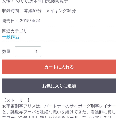
女優：
めぐり,茂木亜由美,藤岡範子
収録時間：
本編67分 メイキング36分
発売日：
2015/4/24
関連カテゴリ
一般作品
数量
カートに入れる
お気に入りに追加
【ストーリー】
女宇宙刑事アリスは、パートナーのサイボーグ刑事レイナー
と、謎魔界フーバと壮絶な戦いを続けてきた。看護師に扮し
てフーバの殺人を目撃した記者をガードしていたアリスは、